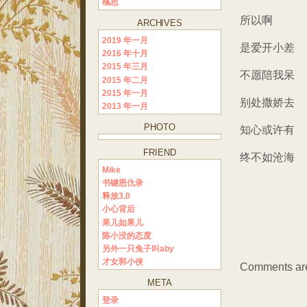
橘思
所以啊
ARCHIVES
2019 年一月
是爱开小差
2016 年十月
2015 年三月
不愿陪我呆
2015 年二月
2015 年一月
别处撒娇去
2013 年一月
PHOTO
知心或许有
FRIEND
终不如沧海
Mike
书键恩仇录
释放3.0
小心背后
果儿如果儿
陈小没的态度
另外一只兔子叫aby
才女郭小侠
Comments are
META
登录