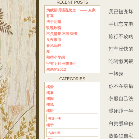
RECENT POSTS
为赋新词强说愁之一—— 东家
我已被宠坏
有喜
法于阴阳
手机忘充电
玫瑰玫瑰
不负盛景 不畏深情
旅行不攻略
良夜未凉
春风沉醉
打车没快的
爱
那些小梦想
吃喝懒网银
宇有明月 何惧夜行
未来的2012
一转身
CATEGORIES
你不在身后
橘爱
橘看
衣服自己洗
橘闹
橘说
暖床睡一半
橘听
每坑一橘
白粥煮单份
橘学
古典中医
放假独自宅