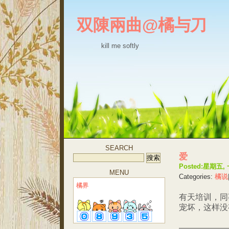
双陳兩曲@橘与刀
kill me softly
SEARCH
爱
Posted:星期五, 一
MENU
Categories:
橘说
橘界
有天培训，同
宠坏，这样没
——————