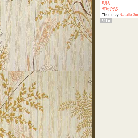
RSS
评论
RSS
Theme by
Natalie Jo
51La