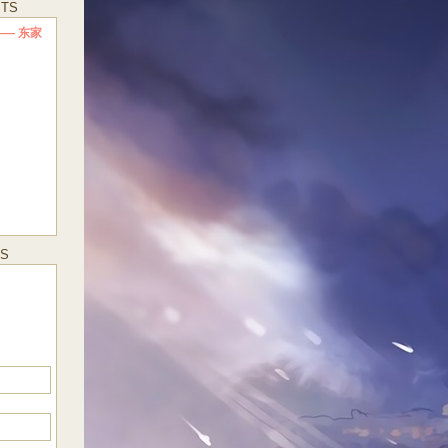
STS
— 东家
ES