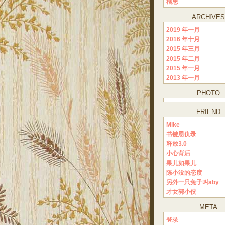
橘思
ARCHIVE
2019 年一月
2016 年十月
2015 年三月
2015 年二月
2015 年一月
2013 年一月
PHOTO
FRIEND
Mike
书键恩仇录
释放3.0
小心背后
果儿如果儿
陈小没的态度
另外一只兔子叫aby
才女郭小侠
META
登录