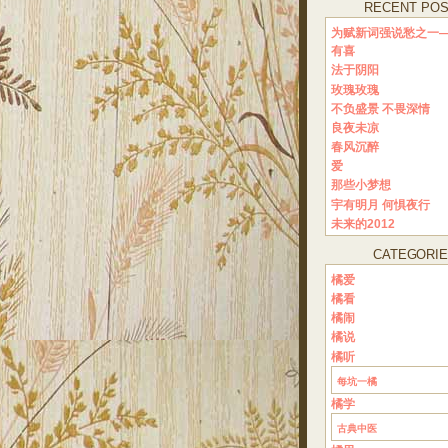
RECENT PO
为赋新词强说愁之一—
有喜
法于阴阳
玫瑰玫瑰
不负盛景 不畏深情
良夜未凉
春风沉醉
爱
那些小梦想
宇有明月 何惧夜行
未来的2012
CATEGORI
橘爱
橘看
橘闹
橘说
橘听
每坑一橘
橘学
古典中医