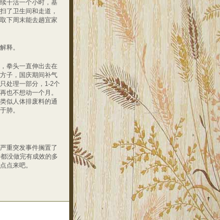
续干活一个小时，基
扫了卫生间和走道，
取下周末能去趟宜家
解释。
，拳头一直伸出去在
方子，国庆期间补气
处理一部分，1-2个
再也不想动一个月。
类似人体排废料的通
于肺。
严重突发事件搁置了
件都没做完有成效的多
点点来吧。