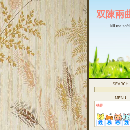
双陳兩
kill me softl
SEARCH
MENU
橘界