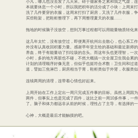
小凡，哪儿也没去发了几天呆。碍于做家务之累和我之气虚，连
本就要休息一个小时，所以我把积年的活分成了小块：上周末打
洗了几件要穿的衣服，这周末打扫了厨房，又洗了几件衣服，争
买些鞋架，把鞋柜整理下，再下周整理夏天的衣服……
拖地的时候脑子没放空，想到万事过程都可以用能量物质转化来
这几年太忙，没有放空过，即便离开杭州出去散心，也心系工作
外没有认真收回积蓄力量。感谢早年堂主给的基础和最近新师的
养血，终于有能量动了扫垃圾的念头。而这年头也更理智，一次只
小时，多的地方再脏也不碰，不然大概搞一次全屋卫生我会累的
计划的清理顺序好像无意，但似乎也挺符合术数：卫生间和过道
道，譬如三焦淋巴，厨房相当于胃，鞋柜类似于外肾，衣服类似
连续两周的清理，连带着心情也好起来。
上周开始在工作上定出一周只完成五件事的目标。虽然上周因为
两件，但事实上也是完成了四件，这比之前一周10多件事，一
了。脑子和体力都远非从前的时候，理性占了主导，有选择的一
心神，大概是最后才能触摸的吧。